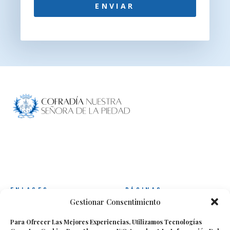
ENVIAR
ENLACES
PÁGINAS
Gestionar Consentimiento
Noticias Y Eventos
Cofradía
Actos De Culto 2025
Estatutos
Para Ofrecer Las Mejores Experiencias, Utilizamos Tecnologías